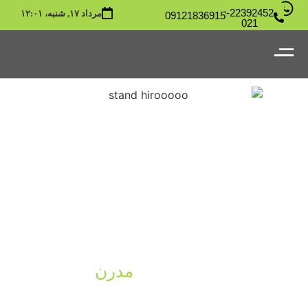
22392452-
مرداد ۱۷, شنبه،‏ ۱۲:۰۱
09121836915
021
طراحی و تولید
استند های فروشگاهی
مدرن
برای تغییر این متن بر روی دکمه ویرایش کلیک کنید. لورم
ایپسوم متن ساختگی با تولید سادگی نامفهوم از صنعت چاپ و با