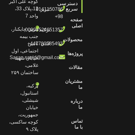
کوچه علی اکبر
دسترسی
سریع
12،پلاک 33،
تبریز
9141150786
واحد 7
98+
صفحه
اصلی
تبریز، چایکنار،
ترکیه
00905524651357
جنب بیمه
محصولات
لندن
447780585493+
تامین
اجتماعی، اول
پروژه‌ها
Sasan.saeid@gmail.com
خیابان شهید
غلامی،
مقالات
ساختمان ۲۵۹
مشتریان
ترکیه،
ما
استانبول،
شیشلی،
درباره
ما
خیابان
جمهوریت،
تماس
کوچه ساکسی،
با ما
پلاک ٩