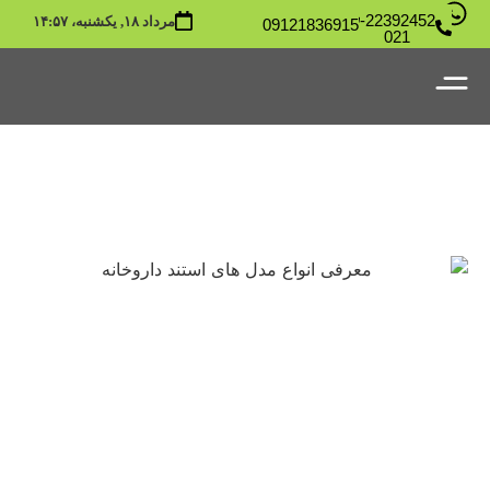
22392452-
مرداد ۱۸, یکشنبه،‏ ۱۴:۵۷
09121836915
021